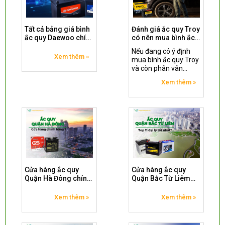
Tất cả bảng giá bình
Đánh giá ắc quy Troy
ắc quy Daewoo chính
có nên mua bình ắc
hãng mới nhất
quy Troy ?
Nếu đang có ý định
Xem thêm »
mua bình ắc quy Troy
và còn phân vân
nhiều câu hỏi, vậy thì
Xem thêm »
hãy cùng xem qua bài
viết đánh giá ắc quy
Troy chi tiết nhất của
Ắc Quy Toàn Quốc.
Cửa hàng ắc quy
Cửa hàng ắc quy
Quận Hà Đông chính
Quận Bắc Từ Liêm
hãng thay tận nơi
được đánh giá tốt
nhất
Xem thêm »
Xem thêm »