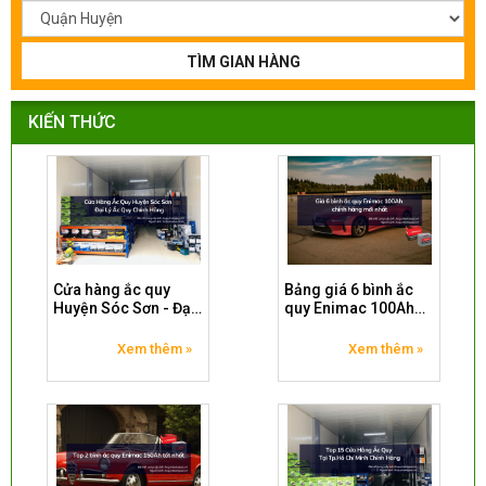
TÌM GIAN HÀNG
KIẾN THỨC
Cửa hàng ắc quy
Bảng giá 6 bình ắc
Huyện Sóc Sơn - Đại
quy Enimac 100Ah
lý ắc quy chính hãng
chính hãng mới nhất
Xem thêm »
Xem thêm »