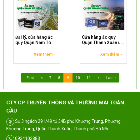
Đại lý, cửa hàng ắc
Cửa hàng ắc quy
quy Quận Nam Từ
Quận Thanh Xuân uy
Liêm gần nhất
tín, giá tốt nhất
Xem thêm »
Xem thêm »
‹ First
<
7
8
9
10
11
>
Last ›
CTY CP TRUYỀN THÔNG VÀ THƯƠNG MẠI TOÀN
CẦU
Số 3 ngách 291/49 tổ 34B phố Khương Trung, Phường
Khương Trung, Quận Thanh Xuân, Thành phố Hà Nội
0934103883