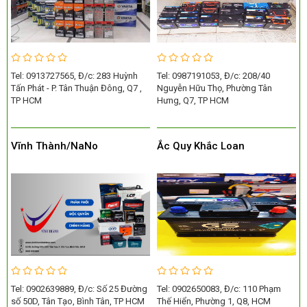
Tel: 0913727565, Đ/c: 283 Huỳnh
Tel: 0987191053, Đ/c: 208/40
Tấn Phát - P. Tân Thuận Đông, Q7 ,
Nguyễn Hữu Thọ, Phường Tân
TP HCM
Hưng, Q7, TP HCM
Vĩnh Thành/NaNo
Ắc Quy Khắc Loan
Tel: 0902639889, Đ/c: Số 25 Đường
Tel: 0902650083, Đ/c: 110 Phạm
số 50D, Tân Tạo, Bình Tân, TP HCM
Thế Hiển, Phường 1, Q8, HCM