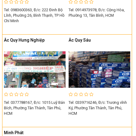
Tel: 0983600363, Đ/c: 222 Đinh Bộ
Tel: 0914973978, Đ/c: Cộng Hòa,
Lĩnh, Phường 26, Bình Thạnh, TP Hồ
Phường 13, Tân Bình, HCM
Chí Minh
Ắc Quy Hưng Nghiệp
Ắc Quy Sáu
Tel: 0377788167, Đ/c: 1015 Luỹ Bán
Tel: 0339716246, Đ/c: Trương vĩnh
Bích, Phường Tân Thành, Tân Phú,
Ký, Phường Tân Thành, Tân Phú,
HCM
HCM
Minh Phát