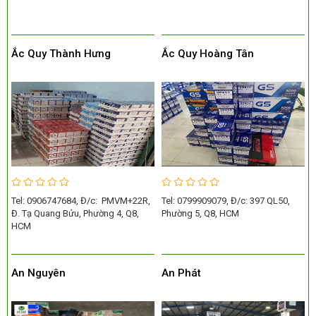
Ắc Quy Thành Hưng
Ắc Quy Hoàng Tân
Tel: 0906747684, Đ/c: PMVM+22R,
Tel: 0799909079, Đ/c: 397 QL50,
Đ. Tạ Quang Bửu, Phường 4, Q8,
Phường 5, Q8, HCM
HCM
An Nguyên
An Phát