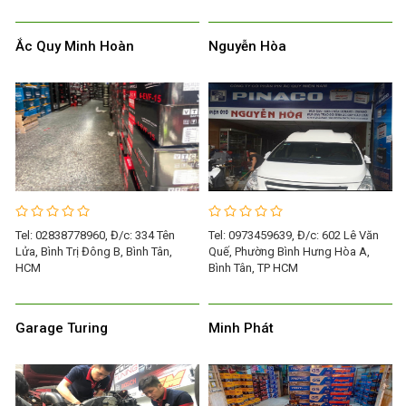
Ắc Quy Minh Hoàn
Nguyễn Hòa
Tel: 02838778960, Đ/c: 334 Tên
Tel: 0973459639, Đ/c: 602 Lê Văn
Lửa, Bình Trị Đông B, Bình Tân,
Quế, Phường Bình Hưng Hòa A,
HCM
Bình Tân, TP HCM
Garage Turing
Minh Phát