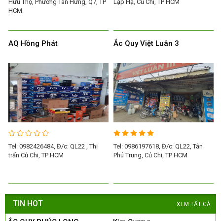
Hữu Thọ, Phường Tân Hưng, Q7, TP
Lập Hạ, Củ Chi, TP HCM
HCM
AQ Hồng Phát
Ắc Quy Việt Luân 3
Tel: 0982426484, Đ/c: QL22 , Thị
Tel: 0986197618, Đ/c: QL22, Tân
trấn Củ Chi, TP HCM
Phú Trung, Củ Chi, TP HCM
TIN HOT
XEM TẤT CẢ