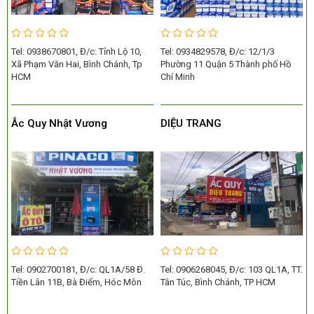
Tel: 0938670801, Đ/c: Tỉnh Lộ 10,
Tel: 0934829578, Đ/c: 12/1/3
Xã Phạm Văn Hai, Bình Chánh, Tp
Phường 11 Quận 5 Thành phố Hồ
HCM
Chí Minh
Ắc Quy Nhật Vương
DIỆU TRANG
Tel: 0902700181, Đ/c: QL1A/58 Đ.
Tel: 0906268045, Đ/c: 103 QL1A, TT.
Tiền Lân 11B, Bà Điểm, Hóc Môn
Tân Túc, Bình Chánh, TP HCM