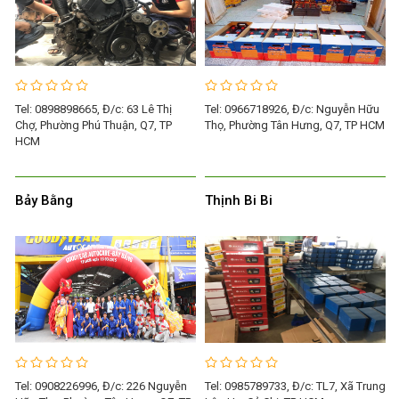
Tel: 0898898665, Đ/c: 63 Lê Thị
Tel: 0966718926, Đ/c: Nguyễn Hữu
Chợ, Phường Phú Thuận, Q7, TP
Thọ, Phường Tân Hưng, Q7, TP HCM
HCM
Bảy Bằng
Thịnh Bi Bi
Tel: 0908226996, Đ/c: 226 Nguyễn
Tel: 0985789733, Đ/c: TL7, Xã Trung