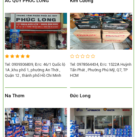
ẮC QUY PHÚC LONG
Kim Cương
Tel: 0939306839, Đ/c: 46/1 Quốc lộ
Tel: 0978564434, Đ/c: 1522A Huỳnh
1A ,khu phố 1, phường An Thới ,
Tấn Phát , Phường Phú Mỹ, Q7, TP
Quận 12 , thành phố Hồ Chi Minh
HCM
Na Thơm
Đức Long