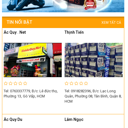
TIN NỔI BẬT
XEM TẤT CẢ
Ắc Quy . Net
Thịnh Tiến
Tel: 0763337779, Đ/c: Lê đức thọ,
Tel: 0918282396, Đ/c: Lạc Long
Phường 13, Gò Vấp, HCM
Quân, Phường 08, Tân Bình, Quận 8,
HCM
Ắc Quy Du
Lâm Ngọc