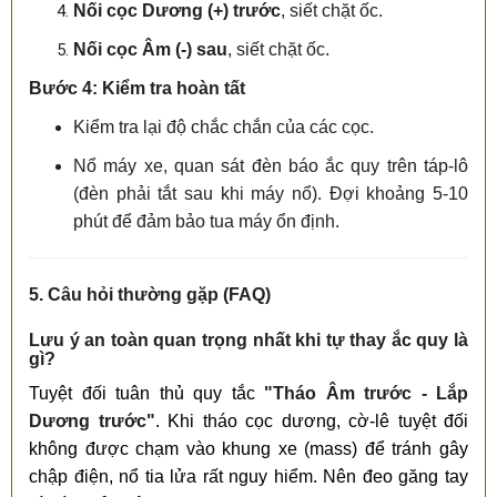
Nối cọc Dương (+) trước
, siết chặt ốc.
Nối cọc Âm (-) sau
, siết chặt ốc.
Bước 4: Kiểm tra hoàn tất
Kiểm tra lại độ chắc chắn của các cọc.
Nổ máy xe, quan sát đèn báo ắc quy trên táp-lô
(đèn phải tắt sau khi máy nổ). Đợi khoảng 5-10
phút để đảm bảo tua máy ổn định.
5. Câu hỏi thường gặp (FAQ)
Lưu ý an toàn quan trọng nhất khi tự thay ắc quy là
gì?
Tuyệt đối tuân thủ quy tắc
"Tháo Âm trước - Lắp
Dương trước"
. Khi tháo cọc dương, cờ-lê tuyệt đối
không được chạm vào khung xe (mass) để tránh gây
chập điện, nổ tia lửa rất nguy hiểm. Nên đeo găng tay