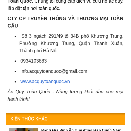
Toàn Quốc
. Chúng tôi cung cấp dịch vụ cứu hộ ắc quy,
lắp đặt tận nơi toàn quốc.
CTY CP TRUYỀN THÔNG VÀ THƯƠNG MẠI TOÀN
CẦU
Số 3 ngách 291/49 tổ 34B phố Khương Trung,
Phường Khương Trung, Quận Thanh Xuân,
Thành phố Hà Nội
0934103883
info.acquytoanquoc@gmail.com
www.acquytoanquoc.vn
Ắc Quy Toàn Quốc - Năng lượng khởi đầu cho mọi
hành trình!
KIẾN THỨC KHÁC
Bảng Giá Bình Ắc Quy Atlas Hàn Quốc Năm