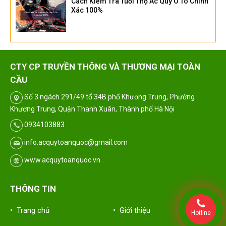
Cách Kiểm Tra Tuổi Thọ Ắc Quy Ô Tô Chính
Xác 100%
CTY CP TRUYỀN THÔNG VÀ THƯƠNG MẠI TOÀN
CẦU
Số 3 ngách 291/49 tổ 34B phố Khương Trung, Phường
Khương Trung, Quận Thanh Xuân, Thành phố Hà Nội
0934103883
info.acquytoanquoc@gmail.com
www.acquytoanquoc.vn
THÔNG TIN
• Trang chủ
• Giới thiệu
Hotline