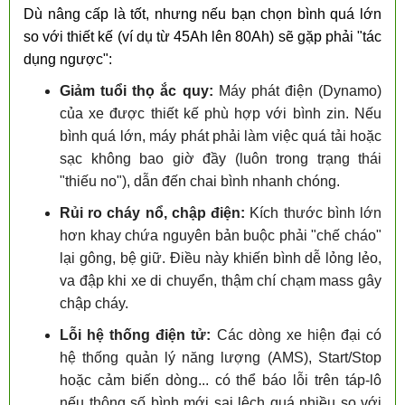
Dù nâng cấp là tốt, nhưng nếu bạn chọn bình quá lớn
so với thiết kế (ví dụ từ 45Ah lên 80Ah) sẽ gặp phải "tác
dụng ngược":
Giảm tuổi thọ ắc quy:
Máy phát điện (Dynamo)
của xe được thiết kế phù hợp với bình zin. Nếu
bình quá lớn, máy phát phải làm việc quá tải hoặc
sạc không bao giờ đầy (luôn trong trạng thái
"thiếu no"), dẫn đến chai bình nhanh chóng.
Rủi ro cháy nổ, chập điện:
Kích thước bình lớn
hơn khay chứa nguyên bản buộc phải "chế cháo"
lại gông, bệ giữ. Điều này khiến bình dễ lỏng lẻo,
va đập khi xe di chuyển, thậm chí chạm mass gây
chập cháy.
Lỗi hệ thống điện tử:
Các dòng xe hiện đại có
hệ thống quản lý năng lượng (AMS), Start/Stop
hoặc cảm biến dòng... có thể báo lỗi trên táp-lô
nếu thông số bình mới sai lệch quá nhiều so với