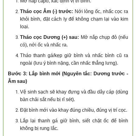
Mở nắp capo, xác định vị trí bình.
Tháo cọc Âm (-) trước:
Nới lỏng ốc, nhấc cọc ra
khỏi bình, đặt cách ly để không chạm lại vào kim
loại.
Tháo cọc Dương (+) sau:
Mở nắp chụp đỏ (nếu
có), nới ốc và nhấc ra.
Tháo thanh gá/kẹp giữ bình và nhấc bình cũ ra
ngoài (lưu ý bình nặng, cần nhấc thẳng lưng).
Bước 3: Lắp bình mới (Nguyên tắc: Dương trước -
Âm sau)
Vệ sinh sạch sẽ khay đựng và đầu dây cáp (dùng
bàn chải sắt nếu bị rỉ sét).
Đặt bình mới vào khay đúng chiều, đúng vị trí cọc.
Lắp lại thanh gá giữ bình, siết chặt ốc để bình
không bị rung lắc.