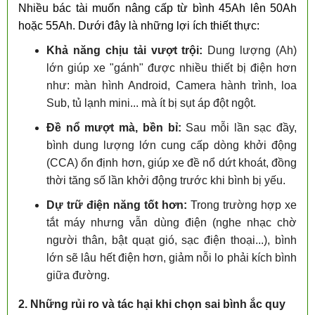
Nhiều bác tài muốn nâng cấp từ bình 45Ah lên 50Ah
hoặc 55Ah. Dưới đây là những lợi ích thiết thực:
Khả năng chịu tải vượt trội:
Dung lượng (Ah)
lớn giúp xe "gánh" được nhiều thiết bị điện hơn
như: màn hình Android, Camera hành trình, loa
Sub, tủ lạnh mini... mà ít bị sụt áp đột ngột.
Đề nổ mượt mà, bền bỉ:
Sau mỗi lần sạc đầy,
bình dung lượng lớn cung cấp dòng khởi động
(CCA) ổn định hơn, giúp xe đề nổ dứt khoát, đồng
thời tăng số lần khởi động trước khi bình bị yếu.
Dự trữ điện năng tốt hơn:
Trong trường hợp xe
tắt máy nhưng vẫn dùng điện (nghe nhạc chờ
người thân, bật quạt gió, sạc điện thoại...), bình
lớn sẽ lâu hết điện hơn, giảm nỗi lo phải kích bình
giữa đường.
2. Những rủi ro và tác hại khi chọn sai bình ắc quy