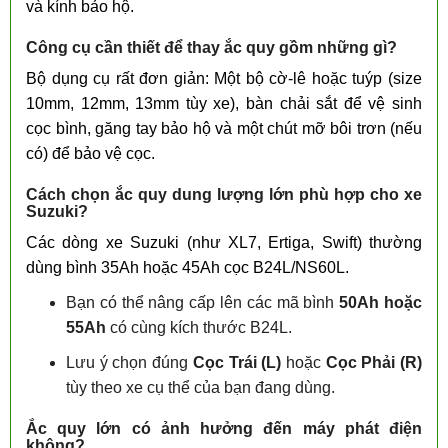
và kính bảo hộ.
Công cụ cần thiết để thay ắc quy gồm những gì?
Bộ dụng cụ rất đơn giản: Một bộ cờ-lê hoặc tuýp (size
10mm, 12mm, 13mm tùy xe), bàn chải sắt để vệ sinh
cọc bình, găng tay bảo hộ và một chút mỡ bôi trơn (nếu
có) để bảo vệ cọc.
Cách chọn ắc quy dung lượng lớn phù hợp cho xe
Suzuki?
Các dòng xe Suzuki (như XL7, Ertiga, Swift) thường
dùng bình 35Ah hoặc 45Ah cọc B24L/NS60L.
Bạn có thể nâng cấp lên các mã bình
50Ah hoặc
55Ah
có cùng kích thước B24L.
Lưu ý chọn đúng
Cọc Trái (L)
hoặc
Cọc Phải (R)
tùy theo xe cụ thể của bạn đang dùng.
Ắc quy lớn có ảnh hưởng đến máy phát điện
không?