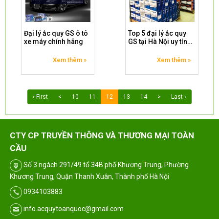
Đại lý ắc quy GS ô tô
Top 5 đại lý ắc quy
xe máy chính hãng
GS tại Hà Nội uy tín
chất lượng nhất
Xem thêm »
Xem thêm »
‹ First
<
10
11
12
13
14
>
Last ›
CTY CP TRUYỀN THÔNG VÀ THƯƠNG MẠI TOÀN
CẦU
Số 3 ngách 291/49 tổ 34B phố Khương Trung, Phường
Khương Trung, Quận Thanh Xuân, Thành phố Hà Nội
0934103883
info.acquytoanquoc@gmail.com