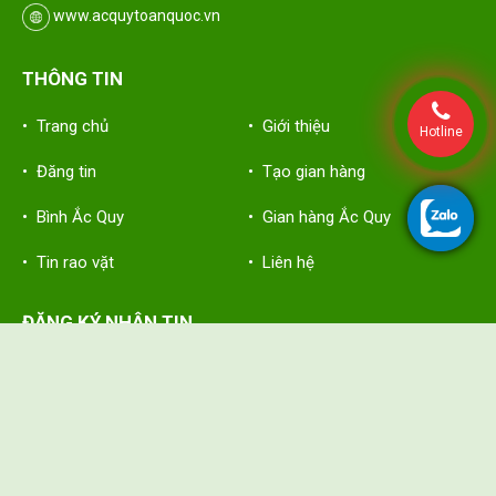
www.acquytoanquoc.vn
THÔNG TIN
• Trang chủ
• Giới thiệu
Hotline
• Đăng tin
• Tạo gian hàng
• Bình Ắc Quy
• Gian hàng Ắc Quy
• Tin rao vặt
• Liên hệ
ĐĂNG KÝ NHẬN TIN
Hãy nhập thông tin bạn vào đây để nhận tin mới nhất từ Ắc Quy
Toàn Quốc
FOLLOW US :