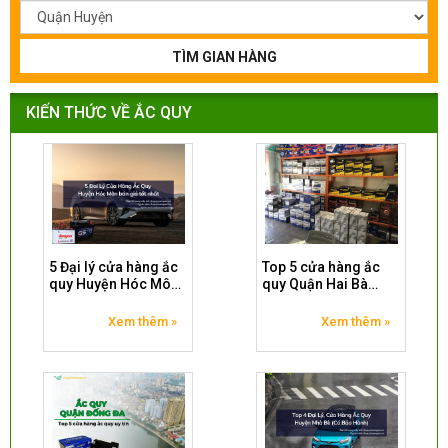
TÌM GIAN HÀNG
KIẾN THỨC VỀ ẮC QUY
5 Đại lý cửa hàng ắc
Top 5 cửa hàng ắc
quy Huyện Hóc Môn
quy Quận Hai Bà
bán giá tốt nhất
Trưng được đánh giá
tốt
Xem thêm »
Xem thêm »