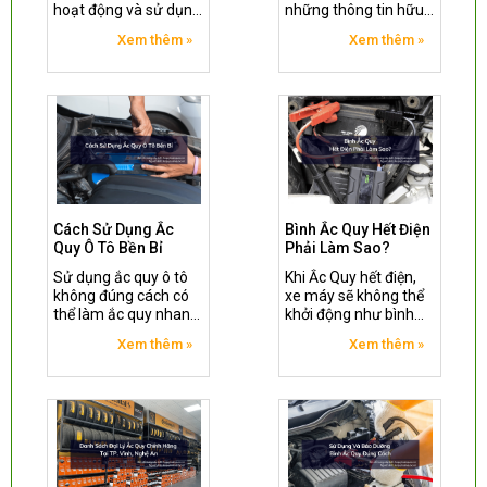
hoạt động và sử dụng
những thông tin hữu
ắc quy một cách hiệu
ích về hiện tượng
Xem thêm »
Xem thêm »
quả. Bài viết này sẽ
sulfat hóa trên Ắc
giải đáp các câu hỏi
Quy và các giải pháp
thường gặp nhất về
khắc phục phù hợp.
ắc quy để giúp bạn sử
dụng ắc quy an toàn
và hiệu quả hơn.
Cách Sử Dụng Ắc
Bình Ắc Quy Hết Điện
Quy Ô Tô Bền Bỉ
Phải Làm Sao?
Sử dụng ắc quy ô tô
Khi Ắc Quy hết điện,
không đúng cách có
xe máy sẽ không thể
thể làm ắc quy nhanh
khởi động như bình
hỏng thậm chí là chết
thường. Đừng lo lắng,
Xem thêm »
Xem thêm »
ắc quy đột ngột gây
bài viết này sẽ hướng
ra nhiều tác hại
dẫn bạn cách xử lý
nghiêm trọng cho
nhanh chóng và hiệu
người sử dụng và chủ
quả khi bình Ắc Quy bị
xe ô tô. Hãy cùng theo
hết điện.
dõi bài viết sau sẽ
mách cho bạn một số
lưu ý hướng dẫn bạn