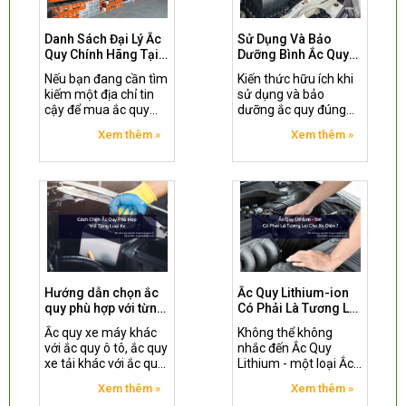
sử dụng ắc quy ô tô
đúng cách sao cho
Danh Sách Đại Lý Ắc
Sử Dụng Và Bảo
bền bỉ và dài lâu hơn.
Quy Chính Hãng Tại
Dưỡng Bình Ắc Quy
TP. Vinh, Nghệ An
Đúng Cách
Nếu bạn đang cần tìm
Kiến thức hữu ích khi
kiếm một địa chỉ tin
sử dụng và bảo
cậy để mua ắc quy
dưỡng ắc quy đúng
chính hãng tại TP.
cách, giúp cho ắc quy
Xem thêm »
Xem thêm »
Vinh, Nghệ An, hãy
hoạt động bền bỉ và
tham khảo danh sách
có tuổi thọ lâu bền.
các đại lý dưới đây.
Hãy áp dụng những
hướng dẫn trên, để
bảo vệ ắc quy của xe
bạn
Hướng dẫn chọn ắc
Ắc Quy Lithium-ion
quy phù hợp với từng
Có Phải Là Tương Lai
loại xe
Cho Xe Điện ?
Ắc quy xe máy khác
Không thể không
với ắc quy ô tô, ắc quy
nhắc đến Ắc Quy
xe tải khác với ắc quy
Lithium - một loại Ắc
xe khách. Vậy làm thế
Quy được đánh giá
Xem thêm »
Xem thêm »
nào để chọn được ắc
cao bởi những ưu