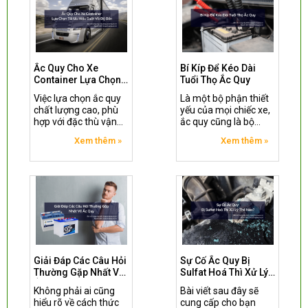
biết ắc quy yếu và cần
thay thế?
Ắc Quy Cho Xe
Bí Kíp Để Kéo Dài
Container Lựa Chọn
Tuổi Thọ Ắc Quy
Tối Ưu Hiệu Suất Và
Việc lựa chọn ắc quy
Là một bộ phận thiết
Độ Bền
chất lượng cao, phù
yếu của mọi chiếc xe,
hợp với đặc thù vận
ắc quy cũng là bộ
hành của xe
phận có tuổi thọ nhất
Xem thêm »
Xem thêm »
Container là yếu tố
định và cần được bảo
then chốt giúp tối ưu
dưỡng, thay thế định
hiệu suất, kéo dài tuổi
kỳ. Do đó, việc trang bị
thọ phương tiện và
cho bản thân những
giảm thiểu rủi ro sự cố
bí kíp để kéo dài tuổi
trên đường.
thọ ắc quy là vô cùng
cần thiết.
Giải Đáp Các Câu Hỏi
Sự Cố Ắc Quy Bị
Thường Gặp Nhất Về
Sulfat Hoá Thì Xử Lý
Ắc Quy
Thế Nào?
Không phải ai cũng
Bài viết sau đây sẽ
hiểu rõ về cách thức
cung cấp cho bạn