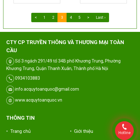
quy phù hợp với từng
điểm vượt trội của nó.
loại xe?
Vậy, Ắc Quy pin
Lithium có phải là
tương lai cho xe điện?
<
1
2
3
4
5
>
Last ›
CTY CP TRUYỀN THÔNG VÀ THƯƠNG MẠI TOÀN
CẦU
Số 3 ngách 291/49 tổ 34B phố Khương Trung, Phường
Khương Trung, Quận Thanh Xuân, Thành phố Hà Nội
0934103883
info.acquytoanquoc@gmail.com
www.acquytoanquoc.vn
THÔNG TIN
• Trang chủ
• Giới thiệu
Hotline