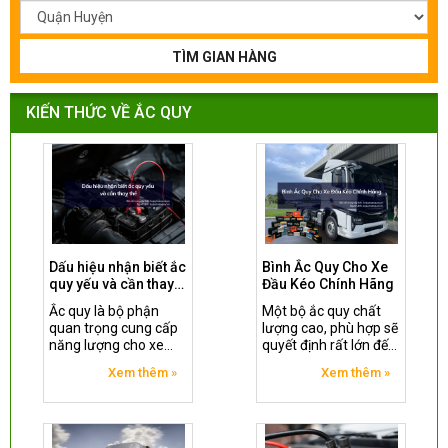
TÌM GIAN HÀNG
KIẾN THỨC VỀ ẮC QUY
Dấu hiệu nhận biết ắc
Bình Ắc Quy Cho Xe
quy yếu và cần thay
Đầu Kéo Chính Hãng
thế
Ắc quy là bộ phận
Một bộ ắc quy chất
quan trọng cung cấp
lượng cao, phù hợp sẽ
năng lượng cho xe
quyết định rất lớn đến
máy và ô tô. Tuy
hiệu suất làm việc, độ
Xem thêm »
Xem thêm »
nhiên, sau một thời
tin cậy và tuổi thọ của
gian sử dụng, ắc quy
xe đầu kéo.
sẽ bị lão hóa và cần
được thay thế. Vậy,
làm thế nào để nhận