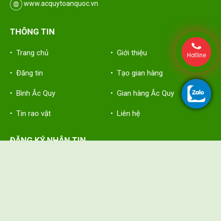
www.acquytoanquoc.vn
THÔNG TIN
• Trang chủ
• Giới thiệu
Hotline
• Đăng tin
• Tạo gian hàng
• Bình Ắc Quy
• Gian hàng Ắc Quy
• Tin rao vặt
• Liên hệ
ĐĂNG KÝ NHẬN TIN
Hãy nhập thông tin bạn vào đây để nhận tin mới nhất từ Ắc Quy
Toàn Quốc
FOLLOW US :