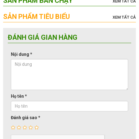
SẢN PHẨM BÁN CHẠY
XEM TẤT CẢ
SẢN PHẨM TIÊU BIỂU
XEM TẤT CẢ
ĐÁNH GIÁ GIAN HÀNG
Nội dung
*
Họ tên
*
Đánh giá sao
*