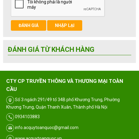
ĐÁNH GIÁ
NHẬP LẠI
ĐÁNH GIÁ TỪ KHÁCH HÀNG
CTY CP TRUYỀN THÔNG VÀ THƯƠNG MẠI TOÀN
CẦU
Số 3 ngách 291/49 tổ 34B phố Khương Trung, Phường
Khương Trung, Quận Thanh Xuân, Thành phố Hà Nội
0934103883
info.acquytoanquoc@gmail.com
www.acquytoanquoc.vn