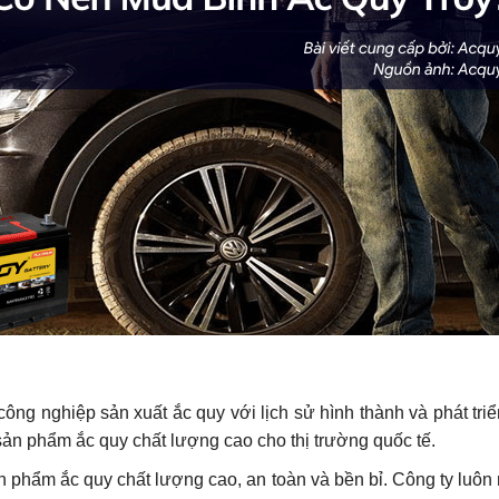
công nghiệp sản xuất ắc quy với lịch sử hình thành và phát tri
 sản phẩm ắc quy chất lượng cao cho thị trường quốc tế.
phẩm ắc quy chất lượng cao, an toàn và bền bỉ. Công ty luôn nỗ