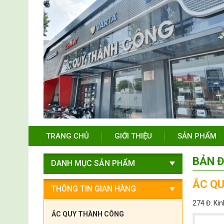
TRANG CHỦ
GIỚI THIỆU
SẢN PHẨM
BẢN Đ
DANH MỤC SẢN PHẨM
ẮC Q
THÔNG TIN GIAN HÀNG
274 Đ. Ki
ẮC QUY THÀNH CÔNG