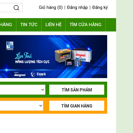
Giỏ hàng (0)
Đăng nhập
Đăng ký
|
|
 HÀNG
TIN TỨC
LIÊN HỆ
TÌM CỬA HÀNG
TÌM SẢN PHẨM
TÌM GIAN HÀNG