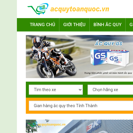
TRANG CHỦ
GIỚI THIỆU
BÌNH ẮC QUY
G