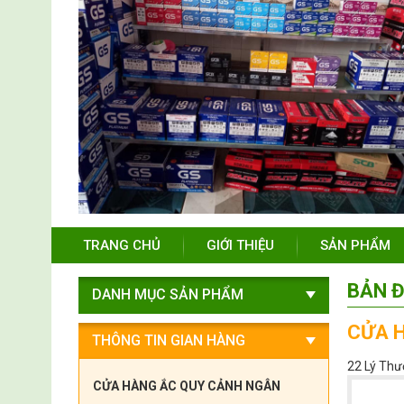
TRANG CHỦ
GIỚI THIỆU
SẢN PHẨM
BẢN Đ
DANH MỤC SẢN PHẨM
CỬA 
THÔNG TIN GIAN HÀNG
22 Lý Thườ
CỬA HÀNG ẮC QUY CẢNH NGÂN