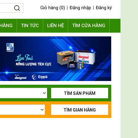
Giỏ hàng (0)
Đăng nhập
Đăng ký
|
|
 HÀNG
TIN TỨC
LIÊN HỆ
TÌM CỬA HÀNG
TÌM SẢN PHẨM
TÌM GIAN HÀNG