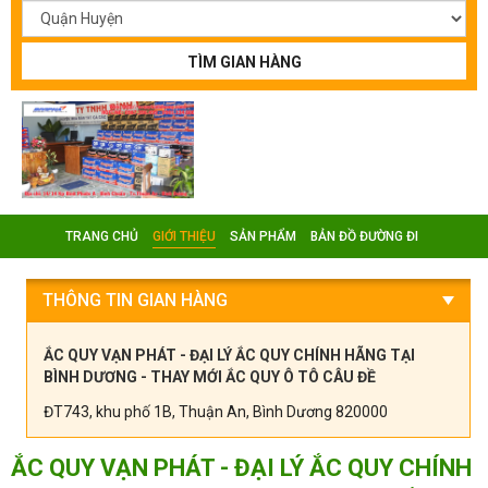
TÌM GIAN HÀNG
TRANG CHỦ
GIỚI THIỆU
SẢN PHẨM
BẢN ĐỒ ĐƯỜNG ĐI
THÔNG TIN GIAN HÀNG
ẮC QUY VẠN PHÁT - ĐẠI LÝ ẮC QUY CHÍNH HÃNG TẠI
BÌNH DƯƠNG - THAY MỚI ẮC QUY Ô TÔ CÂU ĐỀ
ĐT743, khu phố 1B, Thuận An, Bình Dương 820000
ẮC QUY VẠN PHÁT - ĐẠI LÝ ẮC QUY CHÍNH