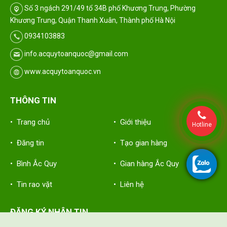
Số 3 ngách 291/49 tổ 34B phố Khương Trung, Phường
Khương Trung, Quận Thanh Xuân, Thành phố Hà Nội
0934103883
info.acquytoanquoc@gmail.com
www.acquytoanquoc.vn
THÔNG TIN
• Trang chủ
• Giới thiệu
Hotline
• Đăng tin
• Tạo gian hàng
• Bình Ắc Quy
• Gian hàng Ắc Quy
• Tin rao vặt
• Liên hệ
ĐĂNG KÝ NHẬN TIN