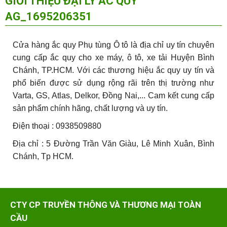
GIỚI THIỆU ĐẠI LÝ ẮC QUY
AG_1695206351
Cửa hàng ắc quy Phụ tùng Ô tô
là địa chỉ uy tín chuyên
cung cấp ắc quy cho xe máy, ô tô, xe tải Huyện Bình
Chánh, TP.HCM. Với các thương hiệu ắc quy uy tín và
phổ biến được sử dụng rộng rãi trên thị trường như
Varta, GS, Atlas, Delkor, Đồng Nai,... Cam kết cung cấp
sản phẩm chính hãng, chất lượng và uy tín.
Điện thoại : 0938509880
Địa chỉ : 5 Đường Trần Văn Giàu, Lê Minh Xuân, Bình
Chánh, Tp HCM.
CTY CP TRUYỀN THÔNG VÀ THƯƠNG MẠI TOÀN
CẦU