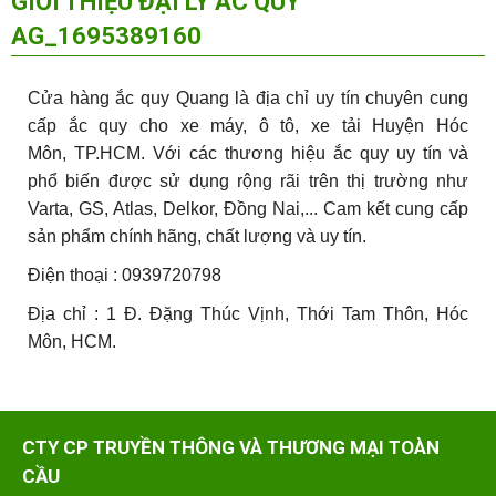
GIỚI THIỆU ĐẠI LÝ ẮC QUY
AG_1695389160
Cửa hàng ắc quy Quang
là địa chỉ uy tín chuyên cung
cấp ắc quy cho xe máy, ô tô, xe tải Huyện Hóc
Môn, TP.HCM. Với các thương hiệu ắc quy uy tín và
phổ biến được sử dụng rộng rãi trên thị trường như
Varta, GS, Atlas, Delkor, Đồng Nai,... Cam kết cung cấp
sản phẩm chính hãng, chất lượng và uy tín.
Điện thoại : 0939720798
Địa chỉ : 1 Đ. Đặng Thúc Vịnh, Thới Tam Thôn, Hóc
Môn, HCM.
CTY CP TRUYỀN THÔNG VÀ THƯƠNG MẠI TOÀN
CẦU