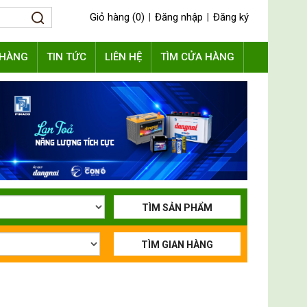
Giỏ hàng (0)
Đăng nhập
Đăng ký
|
|
 HÀNG
TIN TỨC
LIÊN HỆ
TÌM CỬA HÀNG
TÌM SẢN PHẨM
TÌM GIAN HÀNG