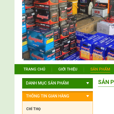
TRANG CHỦ
GIỚI THIỆU
SẢN PHẨM
SẢN 
DANH MỤC SẢN PHẨM
THÔNG TIN GIAN HÀNG
CHÍ THỌ