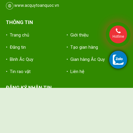
www.acquytoanquoc.vn
THÔNG TIN
• Trang chủ
• Giới thiệu
Hotline
• Đăng tin
• Tạo gian hàng
• Bình Ắc Quy
• Gian hàng Ắc Quy
• Tin rao vặt
• Liên hệ
ĐĂNG KÝ NHẬN TIN
Hãy nhập thông tin bạn vào đây để nhận tin mới nhất từ Ắc Quy
Toàn Quốc
FOLLOW US :