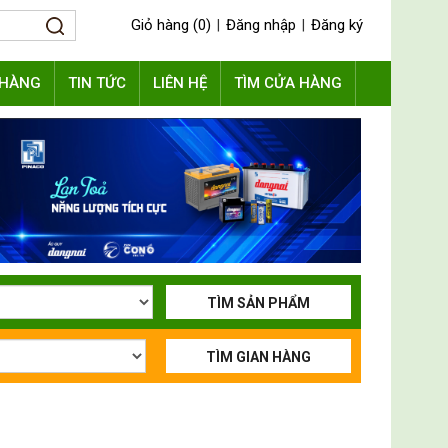
Giỏ hàng (0)
Đăng nhập
Đăng ký
|
|
 HÀNG
TIN TỨC
LIÊN HỆ
TÌM CỬA HÀNG
TÌM SẢN PHẨM
TÌM GIAN HÀNG