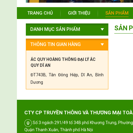
TRANG CHỦ
GIỚI THIỆU
SẢN PHẨM
SẢN 
DANH MỤC SẢN PHẨM
THÔNG TIN GIAN HÀNG
ẮC QUY HOÀNG THÔNG ĐẠI LÝ ẮC
QUY DĨ AN
ĐT743B, Tân Đông Hiệp, Dĩ An, Bình
Dương
CTY CP TRUYỀN THÔNG VÀ THƯƠNG MẠI TOÀ
Số 3 ngách 291/49 tổ 34B phố Khương Trung, Phường
Quận Thanh Xuân, Thành phố Hà Nội