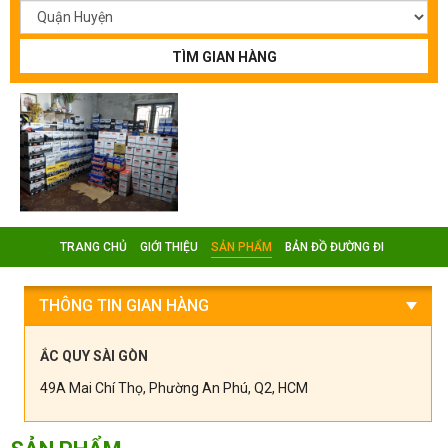
TÌM GIAN HÀNG
TRANG CHỦ
GIỚI THIỆU
SẢN PHẨM
BẢN ĐỒ ĐƯỜNG ĐI
THÔNG TIN GIAN HÀNG
ẮC QUY SÀI GÒN
49A Mai Chí Thọ, Phường An Phú, Q2, HCM