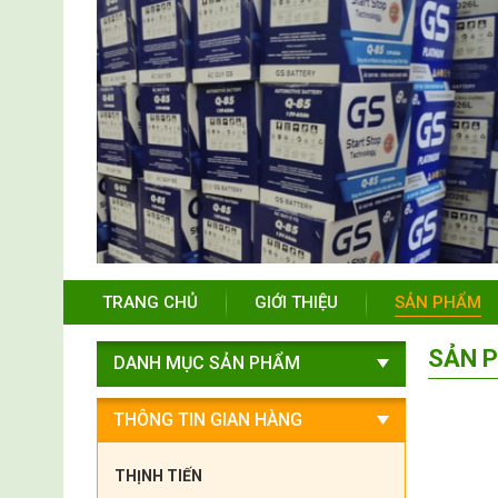
TRANG CHỦ
GIỚI THIỆU
SẢN PHẨM
SẢN 
DANH MỤC SẢN PHẨM
THÔNG TIN GIAN HÀNG
THỊNH TIẾN