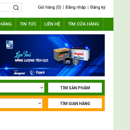
Giỏ hàng (0)
Đăng nhập
Đăng ký
|
|
 HÀNG
TIN TỨC
LIÊN HỆ
TÌM CỬA HÀNG
TÌM SẢN PHẨM
TÌM GIAN HÀNG