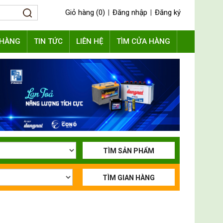
Giỏ hàng (0)
Đăng nhập
Đăng ký
|
|
 HÀNG
TIN TỨC
LIÊN HỆ
TÌM CỬA HÀNG
TÌM SẢN PHẨM
TÌM GIAN HÀNG