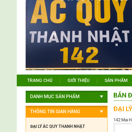
TRANG CHỦ
GIỚI THIỆU
SẢN PHẨM
BẢN Đ
DANH MỤC SẢN PHẨM
ĐẠI L
THÔNG TIN GIAN HÀNG
142 Mai H
ĐẠI LÝ ẮC QUY THANH NHẬT